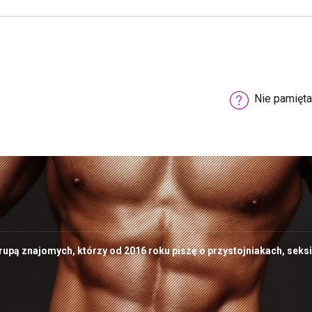
Nie pamięta
grupą znajomych, którzy od 2016 roku piszę o przystojniakach, seks