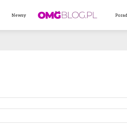
a
Newsy
Pora