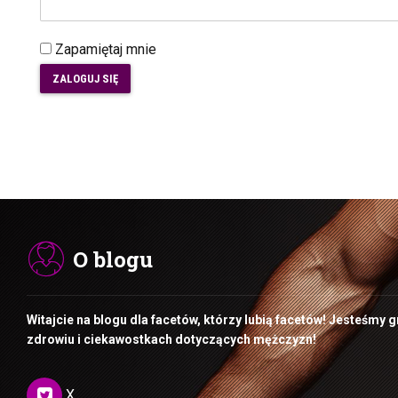
Zapamiętaj mnie
ZALOGUJ SIĘ
O blogu
Witajcie na blogu dla facetów, którzy lubią facetów! Jesteśmy 
zdrowiu i ciekawostkach dotyczących mężczyzn!
X